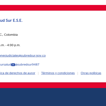
ud Sur E.S.E.
.C., Colombia
.m. ‑ 4:00 p.m.
ionesjudiciales@subredsur.gov.co
ursalud
@subredsur9487
tica de derechos de autor
Términos y condiciones
Otras políticas