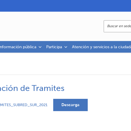
información pública
Participa
Atención y servicios a la ciudad
zación de Tramites
Descarga
MITES_SUBRED_SUR_2021