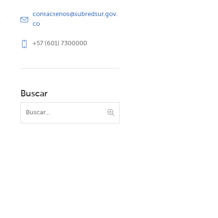
contactenos@subredsur.gov.
co
+57 (601) 7300000
Buscar