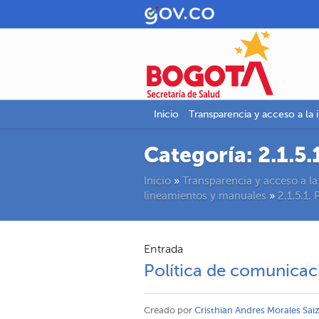
Inicio
Transparencia y acceso a la 
Categoría:
2.1.5.
Inicio
»
Transparencia y acceso a la
lineamientos y manuales
»
2.1.5.1. 
Entrada
Política de comunicac
Creado por
Cristhian Andres Morales Sai