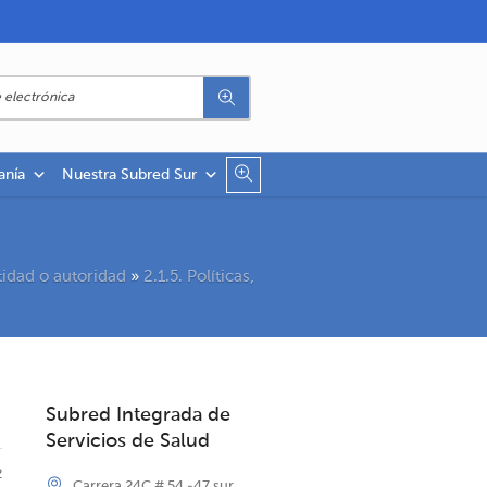
anía
Nuestra Subred Sur
tidad o autoridad
»
2.1.5. Políticas,
Subred Integrada de
Servicios de Salud
2
Carrera 24C # 54 -47 sur