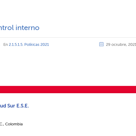
ntrol interno
z
En
2.1.5.1.5. Políticas 2021
29 octubre, 202
ud Sur E.S.E.
.C., Colombia