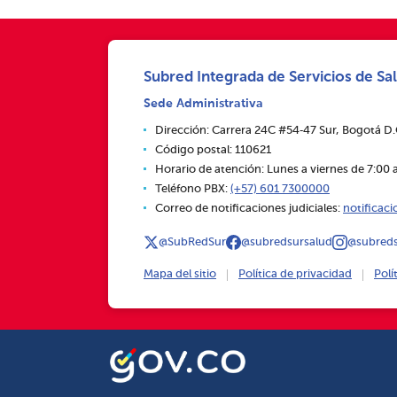
Subred Integrada de Servicios de Sal
Sede Administrativa
Dirección: Carrera 24C #54‑47 Sur, Bogotá D
Código postal: 110621
Horario de atención: Lunes a viernes de 7:00 a
Teléfono PBX:
(+57) 601 7300000
Correo de notificaciones judiciales:
notificac
@SubRedSur
@subredsursalud
@subreds
Mapa del sitio
Política de privacidad
Polí