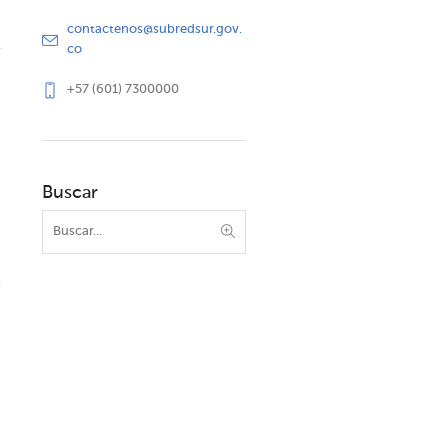
contactenos@subredsur.gov.
co
+57 (601) 7300000
Buscar