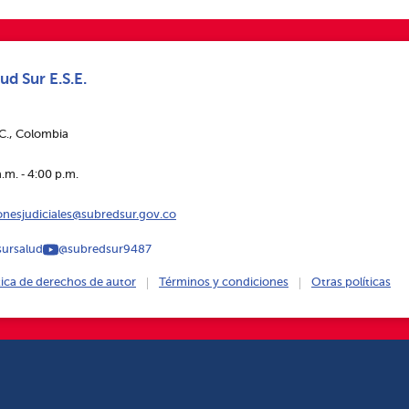
ud Sur E.S.E.
.C., Colombia
.m. ‑ 4:00 p.m.
ionesjudiciales@subredsur.gov.co
ursalud
@subredsur9487
tica de derechos de autor
Términos y condiciones
Otras políticas