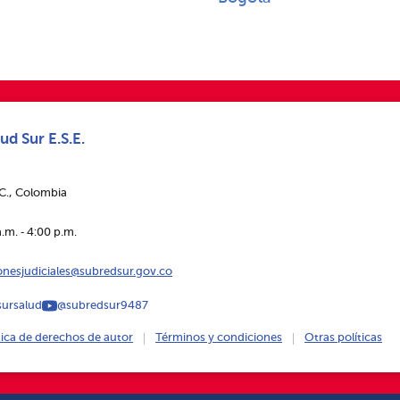
ud Sur E.S.E.
.C., Colombia
.m. ‑ 4:00 p.m.
ionesjudiciales@subredsur.gov.co
ursalud
@subredsur9487
tica de derechos de autor
Términos y condiciones
Otras políticas