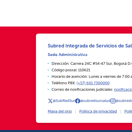
Subred Integrada de Servicios de Sal
Sede Administrativa
Dirección: Carrera 24C #54‑47 Sur, Bogotá D
Código postal: 110621
Horario de atención: Lunes a viernes de 7:00 a
Teléfono PBX:
(+57) 601 7300000
Correo de notificaciones judiciales:
notificac
@SubRedSur
@subredsursalud
@subreds
Mapa del sitio
Política de privacidad
Polí