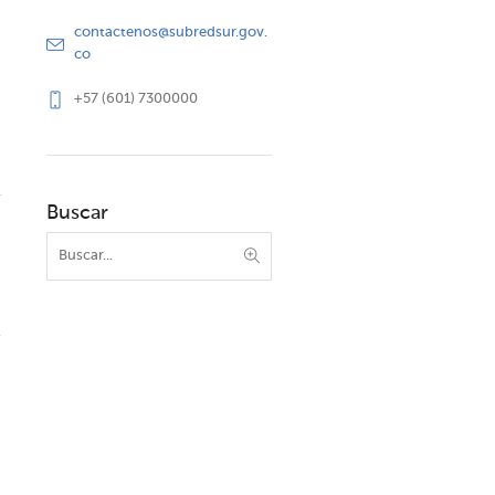
contactenos@subredsur.gov.
co
+57 (601) 7300000
Buscar