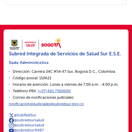
Subred Integrada de Servicios de Salud Sur E.S.E.
Sede Administrativa
Dirección: Carrera 24C #54‑47 Sur, Bogotá D.C., Colombia
Código postal: 110621
Horario de atención: Lunes a viernes de 7:00 a.m. ‑ 4:00 p.m.
Teléfono PBX:
(+57) 601 7300000
Correo de notificaciones judiciales:
notificacionesjudiciales@subredsur.gov.co
@SubRedSur
@subredsursalud
@subredsursalud
@subredsur9487