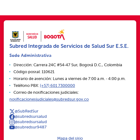
Subred Integrada de Servicios de Salud Sur E.S.E.
Sede Administrativa
Dirección: Carrera 24C #54‑47 Sur, Bogotá D.C., Colombia
Código postal: 110621
Horario de atención: Lunes a viernes de 7:00 a.m. ‑ 4:00 p.m.
Teléfono PBX:
(+57) 601 7300000
Correo de notificaciones judiciales:
notificacionesjudiciales@subredsur.gov.co
@SubRedSur
@subredsursalud
@subredsursalud
@subredsur9487
Mapa del sitio