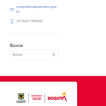
contactenos@subredsur.gov.
co
+57 (601) 7300000
Buscar