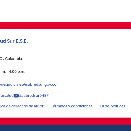
ud Sur E.S.E.
.C., Colombia
.m. ‑ 4:00 p.m.
ionesjudiciales@subredsur.gov.co
ursalud
@subredsur9487
tica de derechos de autor
Términos y condiciones
Otras políticas