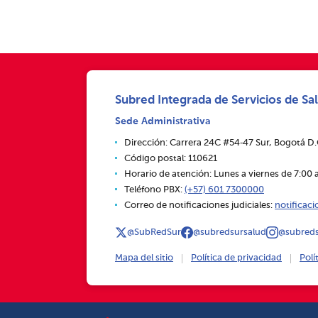
Subred Integrada de Servicios de Sal
Sede Administrativa
Dirección: Carrera 24C #54‑47 Sur, Bogotá D
Código postal: 110621
Horario de atención: Lunes a viernes de 7:00 a
Teléfono PBX:
(+57) 601 7300000
Correo de notificaciones judiciales:
notificac
@SubRedSur
@subredsursalud
@subreds
Mapa del sitio
Política de privacidad
Polí