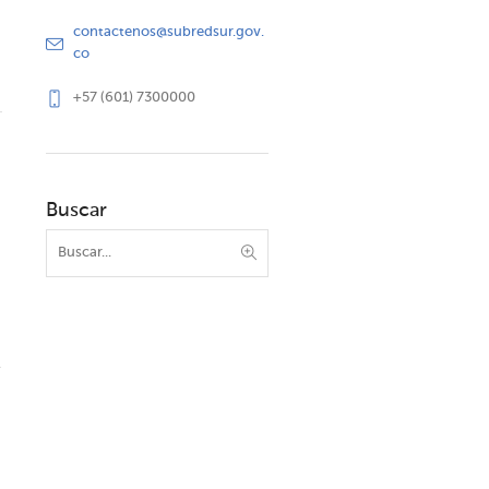
contactenos@subredsur.gov.
co
+57 (601) 7300000
Buscar