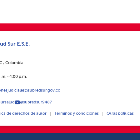
ud Sur E.S.E.
.C., Colombia
.m. ‑ 4:00 p.m.
ionesjudiciales@subredsur.gov.co
ursalud
@subredsur9487
tica de derechos de autor
Términos y condiciones
Otras políticas