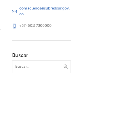
contactenos@subredsur.gov.
co
+57 (601) 7300000
Buscar