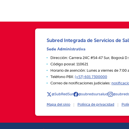
Subred Integrada de Servicios de Sal
Sede Administrativa
Dirección: Carrera 24C #54‑47 Sur, Bogotá D
Código postal: 110621
Horario de atención: Lunes a viernes de 7:00 a
Teléfono PBX:
(+57) 601 7300000
Correo de notificaciones judiciales:
notificac
@SubRedSur
@subredsursalud
@subreds
Mapa del sitio
Política de privacidad
Polí