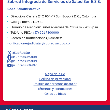
Subred Integrada de Servicios de Salud Sur E.S.E.
Sede Administrativa
Dirección: Carrera 24C #54‑47 Sur, Bogotá D.C., Colombia
Código postal: 110621
Horario de atención: Lunes a viernes de 7:00 a.m. ‑ 4:00 p.m.
Teléfono PBX:
(+57) 601 7300000
Correo de notificaciones judiciales:
notificacionesjudiciales@subredsur.gov.co
@SubRedSur
@subredsursalud
@subredsursalud
@subredsur9487
Mapa del sitio
Política de privacidad
Política de derechos de autor
Términos y condiciones
Otras políticas