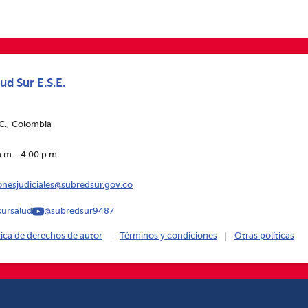
ud Sur E.S.E.
.C., Colombia
.m. ‑ 4:00 p.m.
ionesjudiciales@subredsur.gov.co
ursalud
@subredsur9487
tica de derechos de autor
Términos y condiciones
Otras políticas