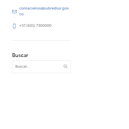
contactenos@subredsur.gov.
co
+57 (601) 7300000
Buscar