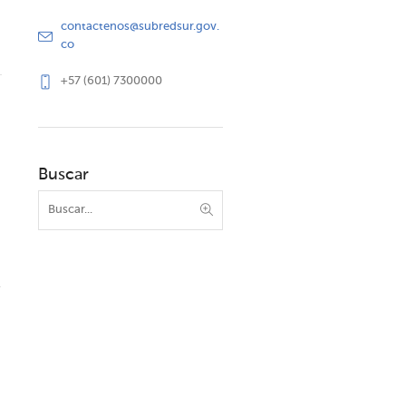
contactenos@subredsur.gov.
co
+57 (601) 7300000
Buscar