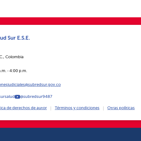
ud Sur E.S.E.
.C., Colombia
.m. ‑ 4:00 p.m.
ionesjudiciales@subredsur.gov.co
ursalud
@subredsur9487
tica de derechos de autor
Términos y condiciones
Otras políticas