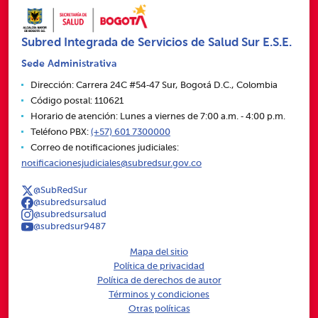
Subred Integrada de Servicios de Salud Sur E.S.E.
Sede Administrativa
Dirección: Carrera 24C #54‑47 Sur, Bogotá D.C., Colombia
Código postal: 110621
Horario de atención: Lunes a viernes de 7:00 a.m. ‑ 4:00 p.m.
Teléfono PBX:
(+57) 601 7300000
Correo de notificaciones judiciales:
notificacionesjudiciales@subredsur.gov.co
@SubRedSur
@subredsursalud
@subredsursalud
@subredsur9487
Mapa del sitio
Política de privacidad
Política de derechos de autor
Términos y condiciones
Otras políticas