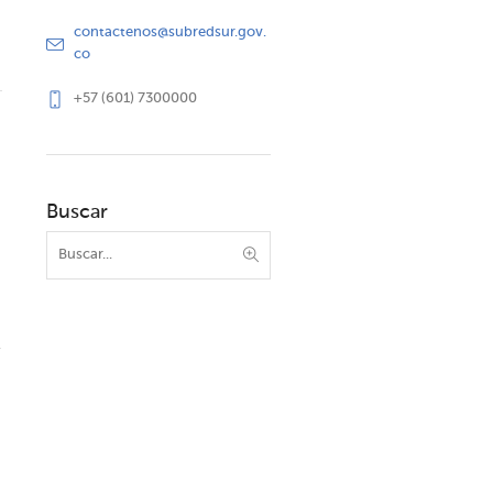
contactenos@subredsur.gov.
co
+57 (601) 7300000
Buscar