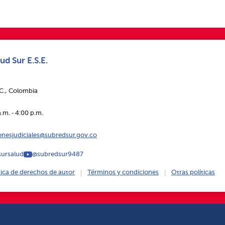
ud Sur E.S.E.
.C., Colombia
.m. ‑ 4:00 p.m.
ionesjudiciales@subredsur.gov.co
ursalud
@subredsur9487
tica de derechos de autor
Términos y condiciones
Otras políticas