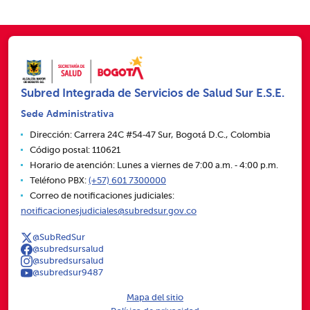
Subred Integrada de Servicios de Salud Sur E.S.E.
Sede Administrativa
Dirección: Carrera 24C #54‑47 Sur, Bogotá D.C., Colombia
Código postal: 110621
Horario de atención: Lunes a viernes de 7:00 a.m. ‑ 4:00 p.m.
Teléfono PBX:
(+57) 601 7300000
Correo de notificaciones judiciales:
notificacionesjudiciales@subredsur.gov.co
@SubRedSur
@subredsursalud
@subredsursalud
@subredsur9487
Mapa del sitio