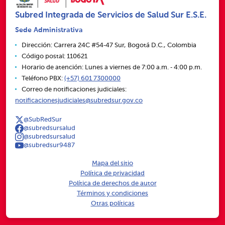
Subred Integrada de Servicios de Salud Sur E.S.E.
Sede Administrativa
Dirección: Carrera 24C #54‑47 Sur, Bogotá D.C., Colombia
Código postal: 110621
Horario de atención: Lunes a viernes de 7:00 a.m. ‑ 4:00 p.m.
Teléfono PBX:
(+57) 601 7300000
Correo de notificaciones judiciales:
notificacionesjudiciales@subredsur.gov.co
@SubRedSur
@subredsursalud
@subredsursalud
@subredsur9487
Mapa del sitio
Política de privacidad
Política de derechos de autor
Términos y condiciones
Otras políticas