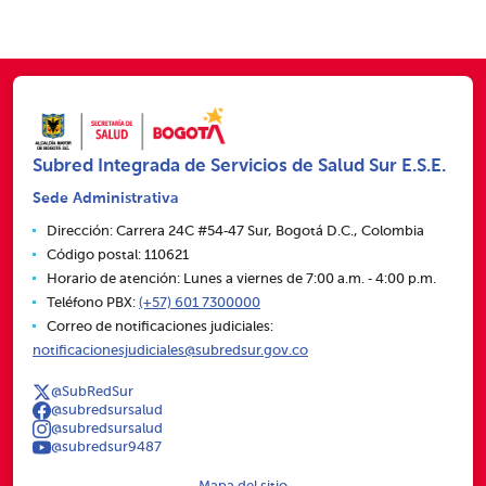
Subred Integrada de Servicios de Salud Sur E.S.E.
Sede Administrativa
Dirección: Carrera 24C #54‑47 Sur, Bogotá D.C., Colombia
Código postal: 110621
Horario de atención: Lunes a viernes de 7:00 a.m. ‑ 4:00 p.m.
Teléfono PBX:
(+57) 601 7300000
Correo de notificaciones judiciales:
notificacionesjudiciales@subredsur.gov.co
@SubRedSur
@subredsursalud
@subredsursalud
@subredsur9487