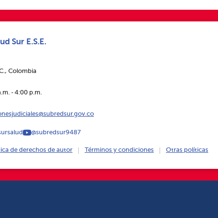
ud Sur E.S.E.
.C., Colombia
.m. ‑ 4:00 p.m.
ionesjudiciales@subredsur.gov.co
ursalud
@subredsur9487
tica de derechos de autor
Términos y condiciones
Otras políticas