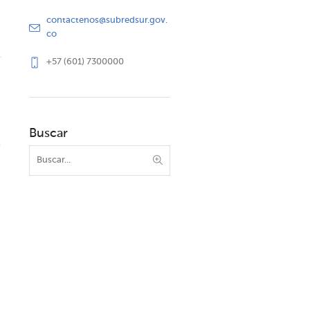
contactenos@subredsur.gov.
co
+57 (601) 7300000
Buscar