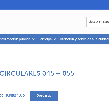
información pública
Participa
Atención y servicios a la ciudad
CIRCULARES 045 – 055
Descarga
055_SUPERSALUD