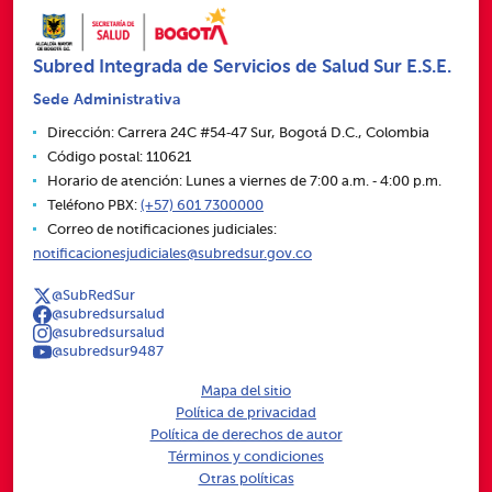
Subred Integrada de Servicios de Salud Sur E.S.E.
Sede Administrativa
Dirección: Carrera 24C #54‑47 Sur, Bogotá D.C., Colombia
Código postal: 110621
Horario de atención: Lunes a viernes de 7:00 a.m. ‑ 4:00 p.m.
Teléfono PBX:
(+57) 601 7300000
Correo de notificaciones judiciales:
notificacionesjudiciales@subredsur.gov.co
@SubRedSur
@subredsursalud
@subredsursalud
@subredsur9487
Mapa del sitio
Política de privacidad
Política de derechos de autor
Términos y condiciones
Otras políticas