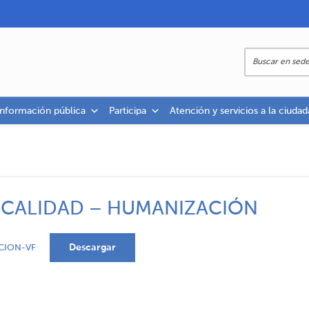
información pública
Participa
Atención y servicios a la ciudad
E CALIDAD – HUMANIZACIÓN
Descargar
CION-VF