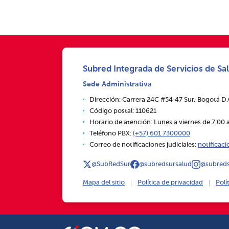
Subred Integrada de Servicios de Sal
Sede Administrativa
Dirección: Carrera 24C #54‑47 Sur, Bogotá D
Código postal: 110621
Horario de atención: Lunes a viernes de 7:00 a
Teléfono PBX:
(+57) 601 7300000
Correo de notificaciones judiciales:
notificac
@SubRedSur
@subredsursalud
@subreds
Mapa del sitio
Política de privacidad
Polí