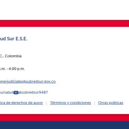
ud Sur E.S.E.
.C., Colombia
.m. ‑ 4:00 p.m.
ionesjudiciales@subredsur.gov.co
ursalud
@subredsur9487
tica de derechos de autor
Términos y condiciones
Otras políticas