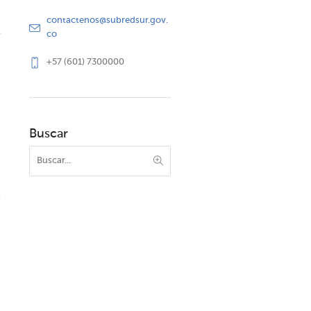
contactenos@subredsur.gov.
co
+57 (601) 7300000
Buscar