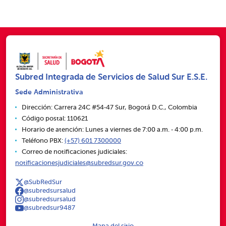
Subred Integrada de Servicios de Salud Sur E.S.E.
Sede Administrativa
Dirección: Carrera 24C #54‑47 Sur, Bogotá D.C., Colombia
Código postal: 110621
Horario de atención: Lunes a viernes de 7:00 a.m. ‑ 4:00 p.m.
Teléfono PBX:
(+57) 601 7300000
Correo de notificaciones judiciales:
notificacionesjudiciales@subredsur.gov.co
@SubRedSur
@subredsursalud
@subredsursalud
@subredsur9487