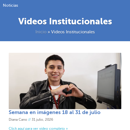
Noticias
Videos Institucionales
Inicio
»
Videos Institucionales
Semana en imágenes 18 al 31 de julio
Diana Cano
31 julio, 2026
Click aquí para ver video completo »