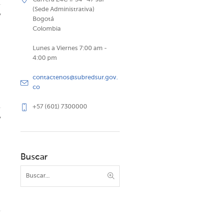
(Sede Administrativa)
7
Bogotá
Colombia
Lunes a Viernes 7:00 am -
4:00 pm
contactenos@subredsur.gov.
co
+57 (601) 7300000
7
Buscar