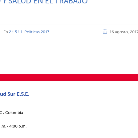
 Y SALUD EN EL TRABAJO
z
En
2.1.5.1.1. Políticas 2017
16 agosto, 201
ud Sur E.S.E.
.C., Colombia
.m. ‑ 4:00 p.m.