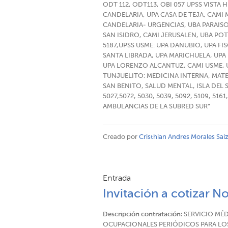
ODT 112, ODT113, OBI 057 UPSS VISTA 
CANDELARIA, UPA CASA DE TEJA, CAMI
CANDELARIA- URGENCIAS, UBA PARAIS
SAN ISIDRO, CAMI JERUSALEN, UBA POTO
5187,UPSS USME: UPA DANUBIO, UPA FI
SANTA LIBRADA, UPA MARICHUELA, UPA 
UPA LORENZO ALCANTUZ, CAMI USME, UB
TUNJUELITO: MEDICINA INTERNA, MAT
SAN BENITO, SALUD MENTAL, ISLA DEL 
5027,5072, 5030, 5039, 5092, 5109, 
AMBULANCIAS DE LA SUBRED SUR”
Creado por
Cristhian Andres Morales Sai
Entrada
Invitación a cotizar N
Descripción contratación:
SERVICIO MÉD
OCUPACIONALES PERIÓDICOS PARA LOS