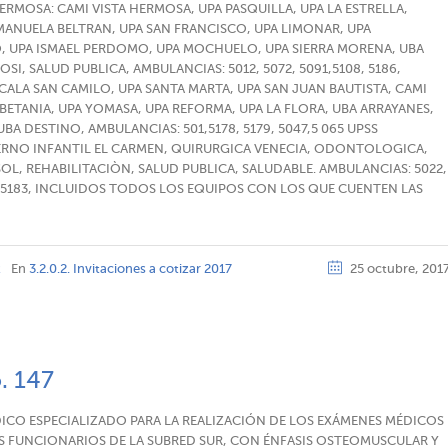
HERMOSA: CAMI VISTA HERMOSA, UPA PASQUILLA, UPA LA ESTRELLA,
 MANUELA BELTRAN, UPA SAN FRANCISCO, UPA LIMONAR, UPA
O, UPA ISMAEL PERDOMO, UPA MOCHUELO, UPA SIERRA MORENA, UBA
SI, SALUD PUBLICA, AMBULANCIAS: 5012, 5072, 5091,5108, 5186,
SCALA SAN CAMILO, UPA SANTA MARTA, UPA SAN JUAN BAUTISTA, CAMI
BETANIA, UPA YOMASA, UPA REFORMA, UPA LA FLORA, UBA ARRAYANES,
A DESTINO, AMBULANCIAS: 501,5178, 5179, 5047,5 065 UPSS
ERNO INFANTIL EL CARMEN, QUIRURGICA VENECIA, ODONTOLOGICA,
SOL, REHABILITACIÒN, SALUD PUBLICA, SALUDABLE. AMBULANCIAS: 5022,
5161,5183, INCLUIDOS TODOS LOS EQUIPOS CON LOS QUE CUENTEN LAS
z
En
3.2.0.2. Invitaciones a cotizar 2017
25 octubre, 201
o. 147
ICO ESPECIALIZADO PARA LA REALIZACIÓN DE LOS EXÁMENES MÉDICOS
 FUNCIONARIOS DE LA SUBRED SUR, CON ÉNFASIS OSTEOMUSCULAR Y