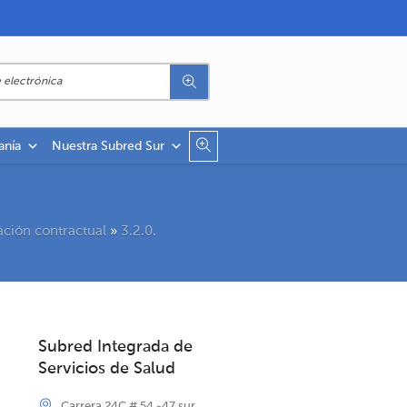
anía
Nuestra Subred Sur
ación contractual
»
3.2.0.
Subred Integrada de
Servicios de Salud
Carrera 24C # 54 -47 sur