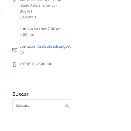
(Sede Administrativa)
Bogotá
7
Colombia
Lunes a Viernes 7:00 am -
4:00 pm
contactenos@subredsur.gov.
co
+57 (601) 7300000
Buscar
7