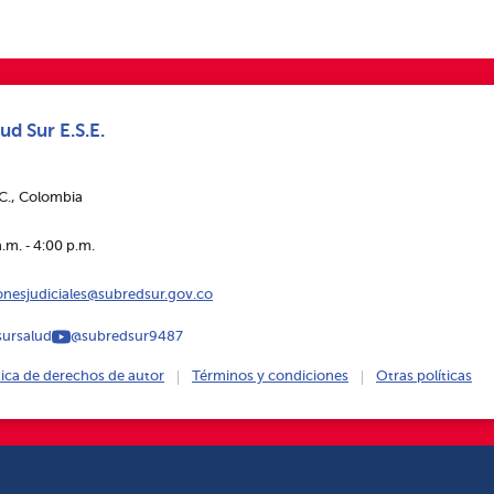
ud Sur E.S.E.
.C., Colombia
.m. ‑ 4:00 p.m.
ionesjudiciales@subredsur.gov.co
ursalud
@subredsur9487
tica de derechos de autor
Términos y condiciones
Otras políticas