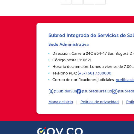
Subred Integrada de Servicios de Sal
Sede Administrativa
Dirección: Carrera 24C #54‑47 Sur, Bogotá D
Código postal: 110621
Horario de atención: Lunes a viernes de 7:00 a
Teléfono PBX:
(+57) 601 7300000
Correo de notificaciones judiciales:
notificac
@SubRedSur
@subredsursalud
@subreds
Mapa del sitio
Política de privacidad
Polí