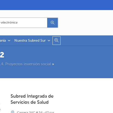
anía
Nuestra Subred Sur
22
.4. Proyectos inversión social
»
Subred Integrada de
Servicios de Salud
2
Carrera 24C # 54 -47 sur