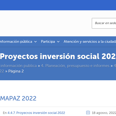
información pública
Participa
Atención y servicios a la ciudad
. Proyectos inversión social 20
 información publica
»
4. Planeación, presupuesto e informes
»
4
022
»
Página 2
UMAPAZ 2022
z
En
4.4.7. Proyectos inversión social 2022
18 agosto, 202