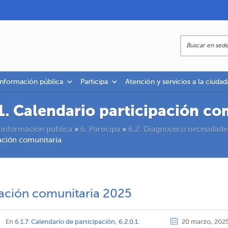
información pública
Participa
Atención y servicios a la ciudad
.1. Calendario participación co
 información publica
»
6. Participa
»
6.2. Diagnostico necesidade
pación comunitaria
pación comunitaria 2025
z
En
6.1.7. Calendario de participación
,
6.2.0.1.
20 marzo, 202