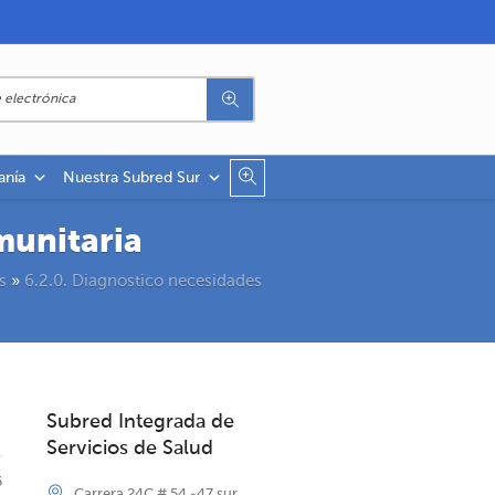
anía
Nuestra Subred Sur
munitaria
s
»
6.2.0. Diagnostico necesidades
Subred Integrada de
Servicios de Salud
5
Carrera 24C # 54 -47 sur