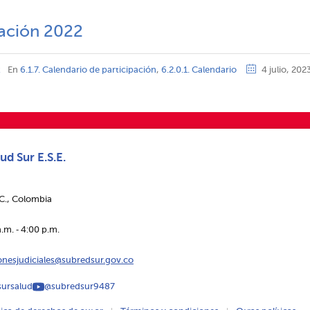
pación 2022
z
En
6.1.7. Calendario de participación
,
6.2.0.1. Calendario
4 julio, 202
ud Sur E.S.E.
.C., Colombia
.m. ‑ 4:00 p.m.
ionesjudiciales@subredsur.gov.co
ursalud
@subredsur9487