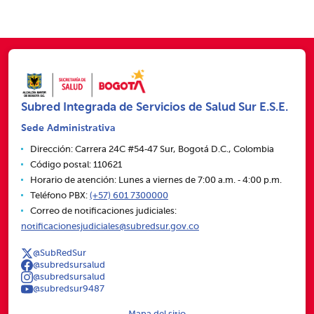
Subred Integrada de Servicios de Salud Sur E.S.E.
Sede Administrativa
Dirección: Carrera 24C #54‑47 Sur, Bogotá D.C., Colombia
Código postal: 110621
Horario de atención: Lunes a viernes de 7:00 a.m. ‑ 4:00 p.m.
Teléfono PBX:
(+57) 601 7300000
Correo de notificaciones judiciales:
notificacionesjudiciales@subredsur.gov.co
@SubRedSur
@subredsursalud
@subredsursalud
@subredsur9487