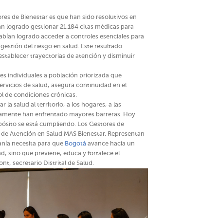
ores de Bienestar es que han sido resolutivos en
Han logrado gestionar 21.184 citas médicas para
habían logrado acceder a controles esenciales para
gestión del riesgo en salud. Este resultado
establecer trayectorias de atención y disminuir
es individuales a población priorizada que
ervicios de salud, asegura continuidad en el
ol de condiciones crónicas.
la salud al territorio, a los hogares, a las
icamente han enfrentado mayores barreras. Hoy
pósito se está cumpliendo. Los Gestores de
o de Atención en Salud MAS Bienestar. Representan
anía necesita para que
Bogotá
avance hacia un
, sino que previene, educa y fortalece el
t, secretario Distrital de Salud.