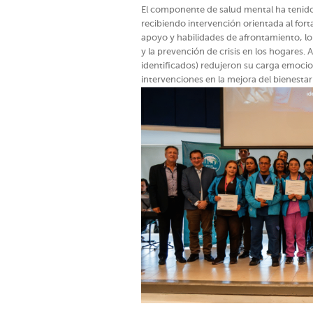
El componente de salud mental ha tenido 
recibiendo intervención orientada al for
apoyo y habilidades de afrontamiento, lo
y la prevención de crisis en los hogares.
identificados) redujeron su carga emociona
intervenciones en la mejora del bienestar