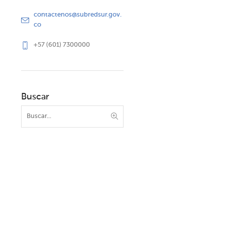
contactenos@subredsur.gov.
co
+57 (601) 7300000
Buscar