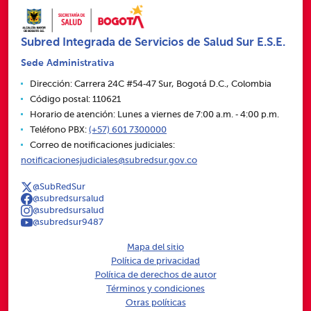
Subred Integrada de Servicios de Salud Sur E.S.E.
Sede Administrativa
Dirección: Carrera 24C #54‑47 Sur, Bogotá D.C., Colombia
Código postal: 110621
Horario de atención: Lunes a viernes de 7:00 a.m. ‑ 4:00 p.m.
Teléfono PBX:
(+57) 601 7300000
Correo de notificaciones judiciales:
notificacionesjudiciales@subredsur.gov.co
@SubRedSur
@subredsursalud
@subredsursalud
@subredsur9487
Mapa del sitio
Política de privacidad
Política de derechos de autor
Términos y condiciones
Otras políticas