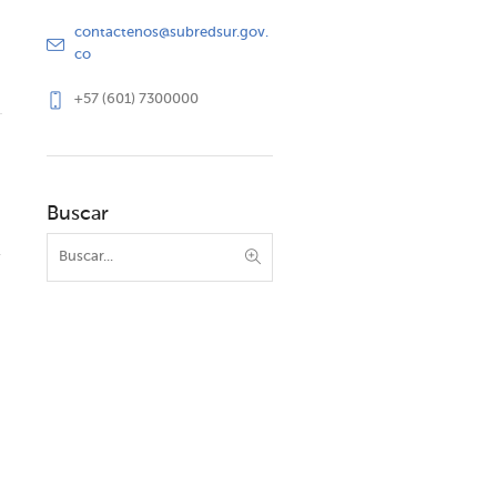
contactenos@subredsur.gov.
co
+57 (601) 7300000
Buscar