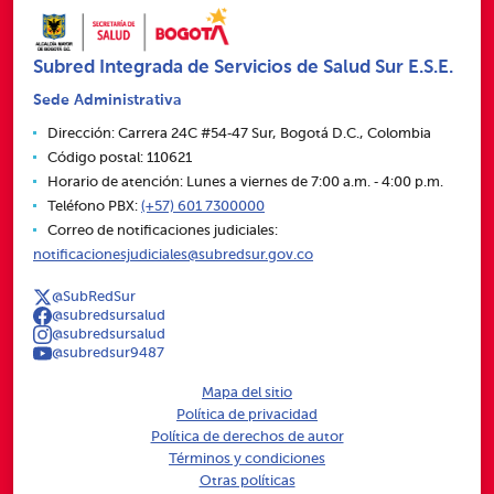
Subred Integrada de Servicios de Salud Sur E.S.E.
Sede Administrativa
Dirección: Carrera 24C #54‑47 Sur, Bogotá D.C., Colombia
Código postal: 110621
Horario de atención: Lunes a viernes de 7:00 a.m. ‑ 4:00 p.m.
Teléfono PBX:
(+57) 601 7300000
Correo de notificaciones judiciales:
notificacionesjudiciales@subredsur.gov.co
@SubRedSur
@subredsursalud
@subredsursalud
@subredsur9487
Mapa del sitio
Política de privacidad
Política de derechos de autor
Términos y condiciones
Otras políticas