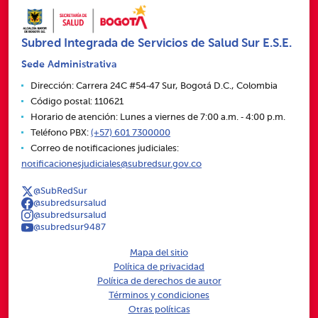
Subred Integrada de Servicios de Salud Sur E.S.E.
Sede Administrativa
Dirección: Carrera 24C #54‑47 Sur, Bogotá D.C., Colombia
Código postal: 110621
Horario de atención: Lunes a viernes de 7:00 a.m. ‑ 4:00 p.m.
Teléfono PBX:
(+57) 601 7300000
Correo de notificaciones judiciales:
notificacionesjudiciales@subredsur.gov.co
@SubRedSur
@subredsursalud
@subredsursalud
@subredsur9487
Mapa del sitio
Política de privacidad
Política de derechos de autor
Términos y condiciones
Otras políticas