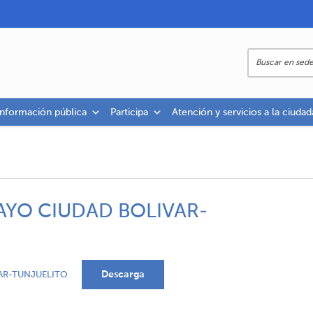
información pública
Participa
Atención y servicios a la ciudad
AYO CIUDAD BOLIVAR-
Descarga
AR-TUNJUELITO