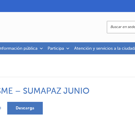
información pública
Participa
Atención y servicios a la ciudad
SME – SUMAPAZ JUNIO
Descarga
O