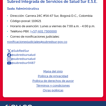
Subred Integrada de Servicios de Salud Sur E.S.E.
Sede Administrativa
Dirección: Carrera 24C #54‑47 Sur, Bogotá D.C., Colombia
Código postal: 110621
Horario de atención: Lunes a viernes de 7:00 a.m. ‑ 4:00 p.m.
Teléfono PBX:
(+57) 601 7300000
Correo de notificaciones judiciales:
notificacionesjudiciales@subredsur.gov.co
@SubRedSur
@subredsursalud
@subredsursalud
@subredsur9487
Mapa del sitio
Política de privacidad
Política de derechos de autor
Términos y condiciones
Otras políticas