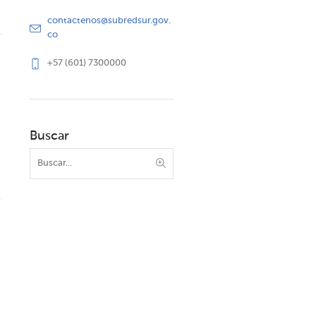
contactenos@subredsur.gov.
co
+57 (601) 7300000
Buscar