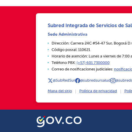
Subred Integrada de Servicios de Sal
Sede Administrativa
Dirección: Carrera 24C #54‑47 Sur, Bogotá D
Código postal: 110621
Horario de atención: Lunes a viernes de 7:00 a
Teléfono PBX:
(+57) 601 7300000
Correo de notificaciones judiciales:
notificac
@SubRedSur
@subredsursalud
@subreds
Mapa del sitio
Política de privacidad
Polí