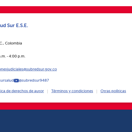
ud Sur E.S.E.
.C., Colombia
.m. ‑ 4:00 p.m.
ionesjudiciales@subredsur.gov.co
ursalud
@subredsur9487
tica de derechos de autor
Términos y condiciones
Otras políticas