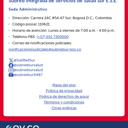
Subred Integrada de Servicios de Salud Sur E.S.E.
Sede Administrativa
Dirección: Carrera 24C #54‑47 Sur, Bogotá D.C., Colombia
Código postal: 110621
Horario de atención: Lunes a viernes de 7:00 a.m. ‑ 4:00 p.m.
Teléfono PBX:
(+57) 601 7300000
Correo de notificaciones judiciales:
notificacionesjudiciales@subredsur.gov.co
@SubRedSur
@subredsursalud
@subredsursalud
@subredsur9487
Mapa del sitio
Política de privacidad
Política de derechos de autor
Términos y condiciones
Otras políticas