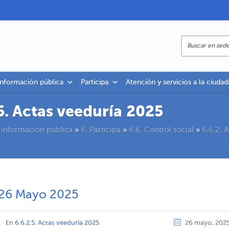
información pública
Participa
Atención y servicios a la ciudad
.5. Actas veeduría 2025
 información publica
»
6. Participa
»
6.6. Control social
»
6.6.2. 
– 26 Mayo 2025
z
En
6.6.2.5. Actas veeduría 2025
26 mayo, 202