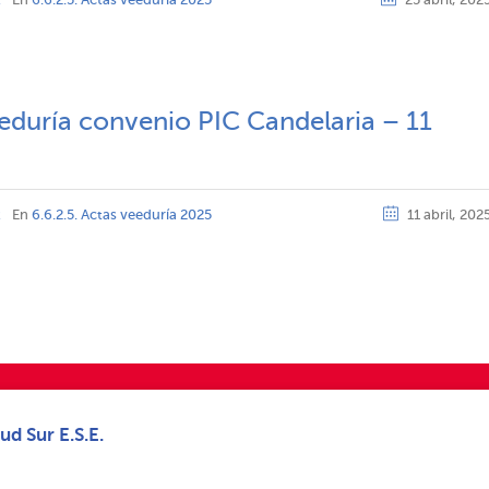
z
En
6.6.2.5. Actas veeduría 2025
25 abril, 202
duría convenio PIC Candelaria – 11
z
En
6.6.2.5. Actas veeduría 2025
11 abril, 202
ud Sur E.S.E.