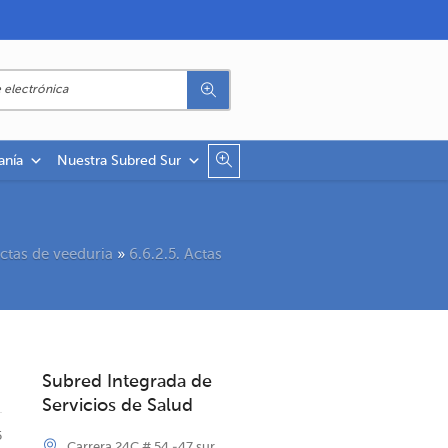
anía
Nuestra Subred Sur
Actas de veeduria
»
6.6.2.5. Actas
Subred Integrada de
Servicios de Salud
5
Carrera 24C # 54 -47 sur