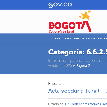
Inicio
Transparencia y acceso a la 
Categoría:
6.6.2
Inicio
»
Transparencia y acceso a la
veeduría 2025
»
Página 2
Entrada
Acta veeduría Tunal 
Creado por
Cristhian Andres Morales Sai