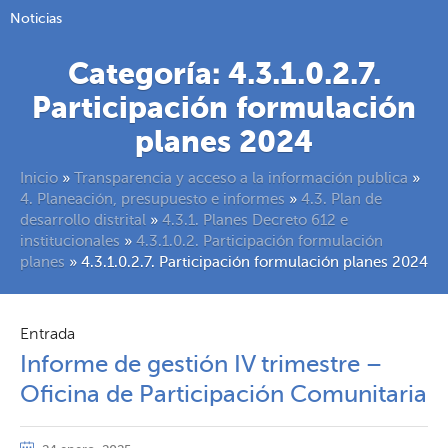
Noticias
Categoría:
4.3.1.0.2.7.
Participación formulación
planes 2024
Inicio
»
Transparencia y acceso a la información publica
»
4. Planeación, presupuesto e informes
»
4.3. Plan de
desarrollo distrital
»
4.3.1. Planes Decreto 612 e
institucionales
»
4.3.1.0.2. Participación formulación
planes
»
4.3.1.0.2.7. Participación formulación planes 2024
Entrada
Informe de gestión IV trimestre –
Oficina de Participación Comunitaria