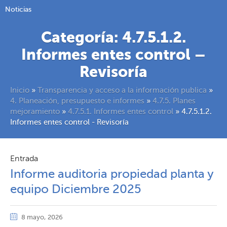
Noticias
Categoría:
4.7.5.1.2.
Informes entes control –
Revisoría
Inicio
»
Transparencia y acceso a la información publica
»
4. Planeación, presupuesto e informes
»
4.7.5. Planes
mejoramiento
»
4.7.5.1. Informes entes control
»
4.7.5.1.2.
Informes entes control - Revisoría
Entrada
Informe auditoria propiedad planta y
equipo Diciembre 2025
8 mayo, 2026