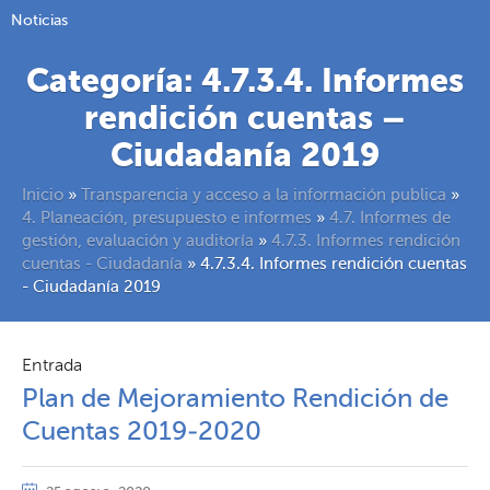
Noticias
Categoría:
4.7.3.4. Informes
rendición cuentas –
Ciudadanía 2019
Inicio
»
Transparencia y acceso a la información publica
»
4. Planeación, presupuesto e informes
»
4.7. Informes de
gestión, evaluación y auditoría
»
4.7.3. Informes rendición
cuentas - Ciudadanía
»
4.7.3.4. Informes rendición cuentas
- Ciudadanía 2019
Entrada
Plan de Mejoramiento Rendición de
Cuentas 2019-2020