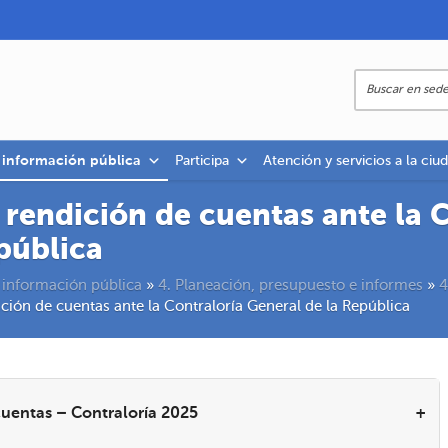
a información pública
Participa
Atención y servicios a la ciu
e rendición de cuentas ante la 
pública
 información pública
»
4. Planeación, presupuesto e informes
»
4
ición de cuentas ante la Contraloría General de la República
cuentas – Contraloría 2025