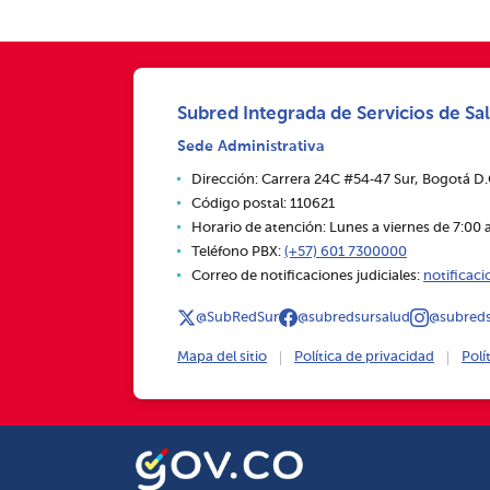
Subred Integrada de Servicios de Sal
Sede Administrativa
Dirección: Carrera 24C #54‑47 Sur, Bogotá D
Código postal: 110621
Horario de atención: Lunes a viernes de 7:00 a
Teléfono PBX:
(+57) 601 7300000
Correo de notificaciones judiciales:
notificac
@SubRedSur
@subredsursalud
@subreds
Mapa del sitio
Política de privacidad
Polí