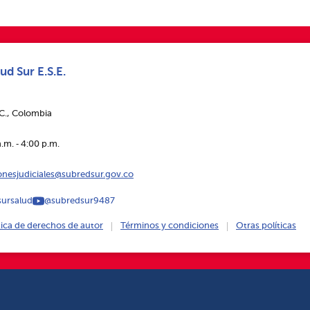
ud Sur E.S.E.
.C., Colombia
.m. ‑ 4:00 p.m.
ionesjudiciales@subredsur.gov.co
ursalud
@subredsur9487
tica de derechos de autor
Términos y condiciones
Otras políticas